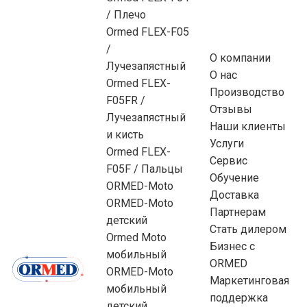
/ Плечо
Ormed FLEX-F05
/
О компании
Лучезапястный
О нас
Ormed FLEX-
Производство
F05FR /
Отзывы
Лучезапястный
Наши клиенты
и кисть
Услуги
Ormed FLEX-
Сервис
F05F / Пальцы
Обучение
ORMED-Moto
Доставка
ORMED-Moto
Партнерам
детский
Стать дилером
Ormed Moto
Бизнес с
мобильный
ORMED
ORMED-Moto
Маркетинговая
мобильный
поддержка
детский