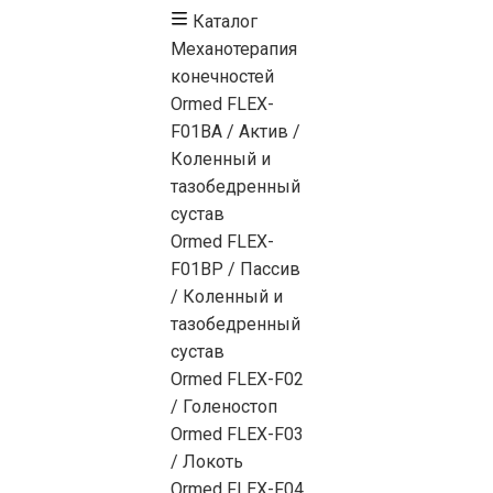
Каталог
Механотерапия
конечностей
Ormed FLEX-
F01BA / Актив /
Коленный и
тазобедренный
сустав
Ormed FLEX-
F01BP / Пассив
/ Коленный и
тазобедренный
сустав
Ormed FLEX-F02
/ Голеностоп
Ormed FLEX-F03
/ Локоть
Ormed FLEX-F04