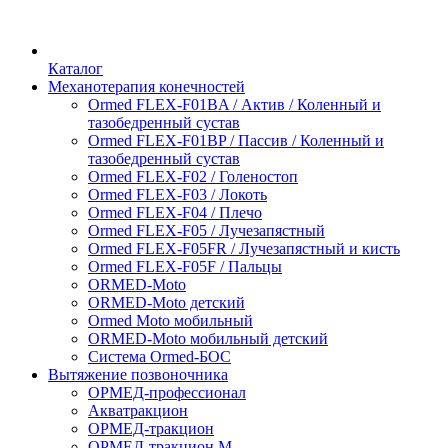
Каталог
Механотерапия конечностей
Ormed FLEX-F01BA / Актив / Коленный и
тазобедренный сустав
Ormed FLEX-F01BP / Пассив / Коленный и
тазобедренный сустав
Ormed FLEX-F02 / Голеностоп
Ormed FLEX-F03 / Локоть
Ormed FLEX-F04 / Плечо
Ormed FLEX-F05 / Лучезапястный
Ormed FLEX-F05FR / Лучезапястный и кисть
Ormed FLEX-F05F / Пальцы
ORMED-Moto
ORMED-Moto детский
Ormed Moto мобильный
ORMED-Moto мобильный детский
Система Ormed-БОС
Вытяжение позвоночника
ОРМЕД-профессионал
Акватракцион
ОРМЕД-тракцион
ОРМЕД-тракцион М