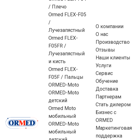
/ Плечо
Ormed FLEX-F05
/
О компании
Лучезапястный
О нас
Ormed FLEX-
Производство
F05FR /
Отзывы
Лучезапястный
Наши клиенты
и кисть
Услуги
Ormed FLEX-
Сервис
F05F / Пальцы
Обучение
ORMED-Moto
Доставка
ORMED-Moto
Партнерам
детский
Стать дилером
Ormed Moto
Бизнес с
мобильный
ORMED
ORMED-Moto
Маркетинговая
мобильный
поддержка
детский