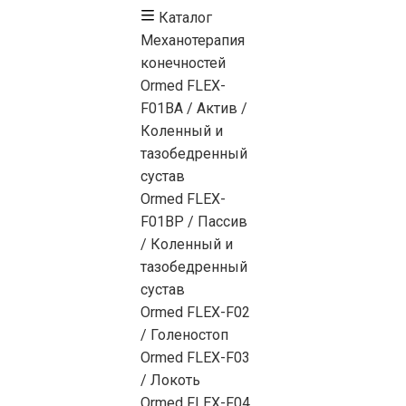
Каталог
Механотерапия
конечностей
Ormed FLEX-
F01BA / Актив /
Коленный и
тазобедренный
сустав
Ormed FLEX-
F01BP / Пассив
/ Коленный и
тазобедренный
сустав
Ormed FLEX-F02
/ Голеностоп
Ormed FLEX-F03
/ Локоть
Ormed FLEX-F04