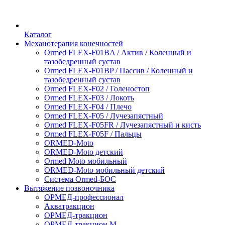
Каталог
Механотерапия конечностей
Ormed FLEX-F01BA / Актив / Коленный и
тазобедренный сустав
Ormed FLEX-F01BP / Пассив / Коленный и
тазобедренный сустав
Ormed FLEX-F02 / Голеностоп
Ormed FLEX-F03 / Локоть
Ormed FLEX-F04 / Плечо
Ormed FLEX-F05 / Лучезапястный
Ormed FLEX-F05FR / Лучезапястный и кисть
Ormed FLEX-F05F / Пальцы
ORMED-Moto
ORMED-Moto детский
Ormed Moto мобильный
ORMED-Moto мобильный детский
Система Ormed-БОС
Вытяжение позвоночника
ОРМЕД-профессионал
Акватракцион
ОРМЕД-тракцион
ОРМЕД-тракцион М