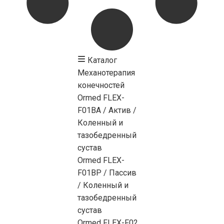
Каталог
Механотерапия
конечностей
Ormed FLEX-
F01BA / Актив /
Коленный и
тазобедренный
сустав
Ormed FLEX-
F01BP / Пассив
/ Коленный и
тазобедренный
сустав
Ormed FLEX-F02