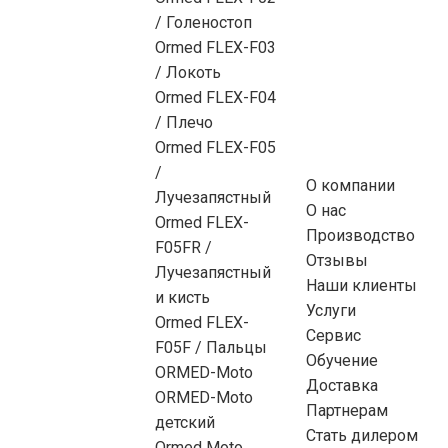
/ Голеностоп
Ormed FLEX-F03
/ Локоть
Ormed FLEX-F04
/ Плечо
Ormed FLEX-F05
/
О компании
Лучезапястный
О нас
Ormed FLEX-
Производство
F05FR /
Отзывы
Лучезапястный
Наши клиенты
и кисть
Услуги
Ormed FLEX-
Сервис
F05F / Пальцы
Обучение
ORMED-Moto
Доставка
ORMED-Moto
Партнерам
детский
Стать дилером
Ormed Moto