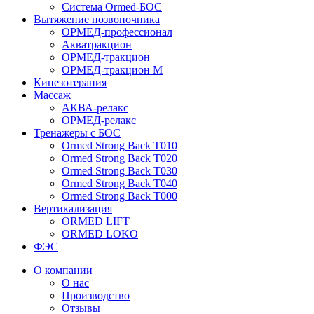
Система Ormed-БОС
Вытяжение позвоночника
ОРМЕД-профессионал
Акватракцион
ОРМЕД-тракцион
ОРМЕД-тракцион М
Кинезотерапия
Массаж
АКВА-релакс
ОРМЕД-релакс
Тренажеры с БОС
Ormed Strong Back Т010
Ormed Strong Back Т020
Ormed Strong Back Т030
Ormed Strong Back Т040
Ormed Strong Back Т000
Вертикализация
ORMED LIFT
ORMED LOKO
ФЭС
О компании
О нас
Производство
Отзывы