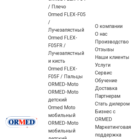
/ Плечо
Ormed FLEX-F05
/
О компании
Лучезапястный
О нас
Ormed FLEX-
Производство
F05FR /
Отзывы
Лучезапястный
Наши клиенты
и кисть
Услуги
Ormed FLEX-
Сервис
F05F / Пальцы
Обучение
ORMED-Moto
Доставка
ORMED-Moto
Партнерам
детский
Стать дилером
Ormed Moto
Бизнес с
мобильный
ORMED
ORMED-Moto
Маркетинговая
мобильный
поддержка
детский