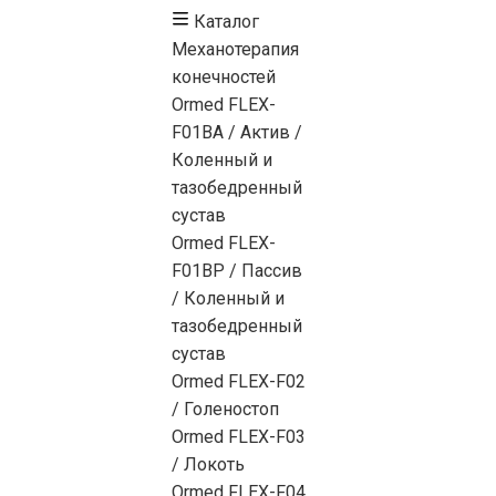
Каталог
Механотерапия
конечностей
Ormed FLEX-
F01BA / Актив /
Коленный и
тазобедренный
сустав
Ormed FLEX-
F01BP / Пассив
/ Коленный и
тазобедренный
сустав
Ormed FLEX-F02
/ Голеностоп
Ormed FLEX-F03
/ Локоть
Ormed FLEX-F04