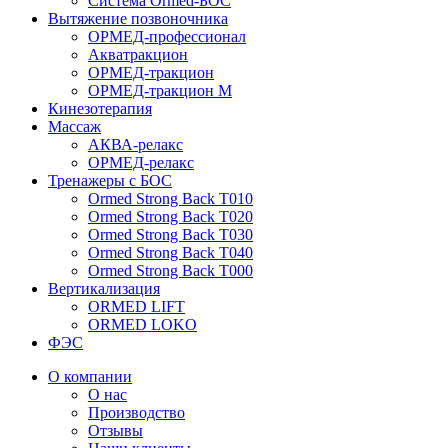
Система Ormed-БОС
Вытяжение позвоночника
ОРМЕД-профессионал
Акватракцион
ОРМЕД-тракцион
ОРМЕД-тракцион М
Кинезотерапия
Массаж
АКВА-релакс
ОРМЕД-релакс
Тренажеры с БОС
Ormed Strong Back Т010
Ormed Strong Back Т020
Ormed Strong Back Т030
Ormed Strong Back Т040
Ormed Strong Back Т000
Вертикализация
ORMED LIFT
ORMED LOKO
ФЭС
О компании
О нас
Производство
Отзывы