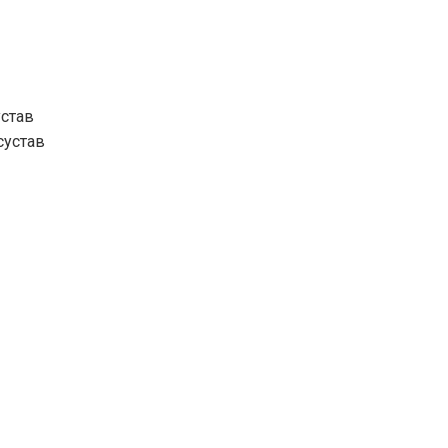
устав
сустав