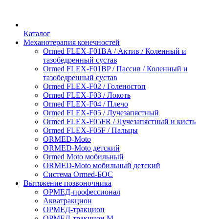
Каталог
Механотерапия конечностей
Ormed FLEX-F01BA / Актив / Коленный и
тазобедренный сустав
Ormed FLEX-F01BP / Пассив / Коленный и
тазобедренный сустав
Ormed FLEX-F02 / Голеностоп
Ormed FLEX-F03 / Локоть
Ormed FLEX-F04 / Плечо
Ormed FLEX-F05 / Лучезапястный
Ormed FLEX-F05FR / Лучезапястный и кисть
Ormed FLEX-F05F / Пальцы
ORMED-Moto
ORMED-Moto детский
Ormed Moto мобильный
ORMED-Moto мобильный детский
Система Ormed-БОС
Вытяжение позвоночника
ОРМЕД-профессионал
Акватракцион
ОРМЕД-тракцион
ОРМЕД-тракцион М