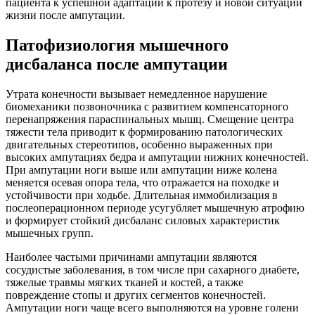
пациента к успешной адаптации к протезу и новой ситуации
жизни после ампутации.
Патофизиология мышечного
дисбаланса после ампутации
Утрата конечности вызывает немедленное нарушение
биомеханики позвоночника с развитием компенсаторного
перенапряжения параспинальных мышц. Смещение центра
тяжести тела приводит к формированию патологических
двигательных стереотипов, особенно выраженных при
высоких ампутациях бедра и ампутации нижних конечностей.
При ампутации ноги выше или ампутации ниже колена
меняется осевая опора тела, что отражается на походке и
устойчивости при ходьбе. Длительная иммобилизация в
послеоперационном периоде усугубляет мышечную атрофию
и формирует стойкий дисбаланс силовых характеристик
мышечных групп.
Наиболее частыми причинами ампутации являются
сосудистые заболевания, в том числе при сахарного диабете,
тяжелые травмы мягких тканей и костей, а также
повреждение стопы и других сегментов конечностей.
Ампутации ноги чаще всего выполняются на уровне голени