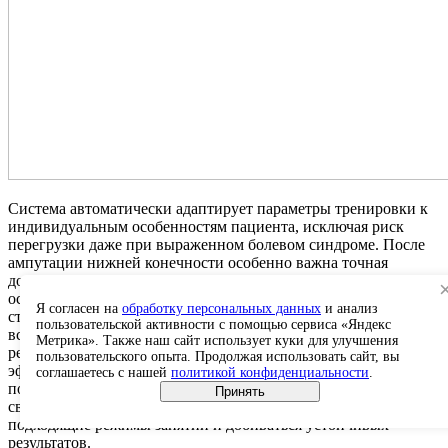
Система автоматически адаптирует параметры тренировки к
индивидуальным особенностям пациента, исключая риск
перегрузки даже при выраженном болевом синдроме. После
ампутации нижней конечности особенно важна точная
дозировка нагрузки для предотвращения вторичных
осложнений, повреждение мягких тканей культи и проблем со
Я согласен на
обработку персональных данных
и анализ
стороны кожи в местах опоры. Объективная документация
пользовательской активности с помощью сервиса «Яндекс
всех тренировочных сессий обеспечивает преемственность
Метрика». Также наш сайт использует куки для улучшения
реабилитационного процесса и возможность анализа
пользовательского опыта. Продолжая использовать сайт, вы
эффективности различных методических подходов. Это
соглашаетесь с нашей
политикой конфиденциальности
.
помогает врачу и другим специалистам по реабилитации
Принять
своевременно корректировать программу, обеспечивать более
подходящие режимы занятий и добиваться устойчивых
результатов.