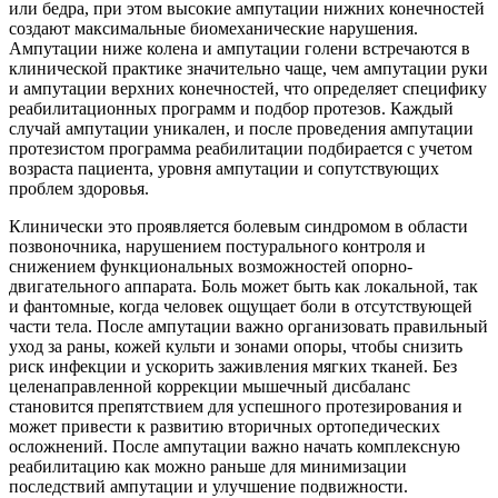
или бедра, при этом высокие ампутации нижних конечностей
создают максимальные биомеханические нарушения.
Ампутации ниже колена и ампутации голени встречаются в
клинической практике значительно чаще, чем ампутации руки
и ампутации верхних конечностей, что определяет специфику
реабилитационных программ и подбор протезов. Каждый
случай ампутации уникален, и после проведения ампутации
протезистом программа реабилитации подбирается с учетом
возраста пациента, уровня ампутации и сопутствующих
проблем здоровья.
Клинически это проявляется болевым синдромом в области
позвоночника, нарушением постурального контроля и
снижением функциональных возможностей опорно-
двигательного аппарата. Боль может быть как локальной, так
и фантомные, когда человек ощущает боли в отсутствующей
части тела. После ампутации важно организовать правильный
уход за раны, кожей культи и зонами опоры, чтобы снизить
риск инфекции и ускорить заживления мягких тканей. Без
целенаправленной коррекции мышечный дисбаланс
становится препятствием для успешного протезирования и
может привести к развитию вторичных ортопедических
осложнений. После ампутации важно начать комплексную
реабилитацию как можно раньше для минимизации
последствий ампутации и улучшение подвижности.