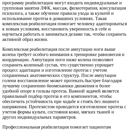
программу реабилитации могут входить индивидуальные и
групповая занятия ЛФК, массаж, физиотерапия, консультация
психолога, а также обучение правила ухода за культей и
использование протеза в домашних условиях. Такая
комплексная реабилитация помогает человеку адаптироваться
к новым условиям, восстановить уверенность в себе и
научиться работать и заниматься делами так, чтобы сохранить
активной образ жизни.
Комплексная реабилитация после ампутации ноги выше
колена требует особого внимания к тренировке равновесия и
координации. Ампутации ноги ниже колена позволяют
сохранить коленный сустав, что существенно упрощает
процесс адаптации и изготовление протеза с учетом
сохраненных анатомических структур. После ампутации
голени восстановление может протекать быстрее благодаря
лучшему сохранению биомеханики движения и более
удобной опоре в гильзы протеза. Важной задачей является
правильный подбор протеза и его компонентов, чтобы
обеспечить устойчивость при ходьбе и стоять без лишнего
напряжения. Протезистом проводится изготовление протеза с
учетом формы культи, состояния кожи, мягких тканей и
других индивидуальных параметров.
Профессиональная реабилитация помогает пациентам