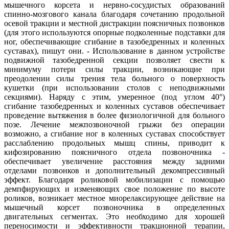
мышечного корсета и нервно-сосудистых образований
спинно-мозгового канала благодаря сочетанию продольной
осевой тракции и местной дистракции поясничных позвонков
(для этого используются опорные подколенные подставки для
ног, обеспечивающие сгибание в тазобедренных и коленных
суставах), пишут они. - Использование в данном устройстве
подвижной тазобедренной секции позволяет свести к
минимуму потери силы тракции, возникающие при
преодолении силы трения тела больного о поверхность
кушетки (при использовании столов с неподвижными
секциями). Наряду с этим, умеренное (под углом 40°)
сгибание тазобедренных и коленных суставов обеспечивает
проведение вытяжения в более физиологичной для больного
позе. Лечение межпозвоночной грыжи без операции
возможно, а сгибание ног в коленных суставах способствует
расслаблению продольных мышц спины, приводит к
кифозированию поясничного отдела позвоночника -
обеспечивает увеличение расстояния между задними
отделами позвонков и дополнительный декомпрессивный
эффект. Благодаря роликовой мобилизации с помощью
демпфирующих и изменяющих свое положение по высоте
роликов, возникает местное миорелаксирующее действие на
мышечный корсет позвоночника в определенных
двигательных сегментах. Это необходимо для хорошей
переносимости и эффективности тракционной терапии,