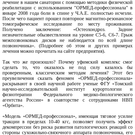
лечение в нашем санатории с помощью методики физической
реабилитации с использованием "ОРМЕД-профессионала" в
январе 2008 года боли в спине у Ч.А.Е. полностью исчезли.
После чего пациент прошел повторное магнитно-резонансное
томографическое исследование по месту проживания.
Получено заключение: «Остеохондроз. Задние
незначительные обызвествления на уровне С5-6, С6-7. Грыж
межпозвонковых дисков не наблюдается по всей длине
позвоночника». (Подробнее об этом и других примерах
лечения можно прочитать на сайте предприятия).
Так что же произошло? Почему уфимский комплекс смог
сделать то, что оказалось не под силу казалось бы
проверенным, классическим методам лечения? Этот без
преувеличения сказать феномен «ОРМЕД-профессионала»
раскрывают в своей научной работе ученые ФГУ «Томский
научно-исследовательский институт курортологии и
физиотерапии Федерального медико-биологического
агентства России» в соавторстве с сотрудниками НВП
«Орбита».
«Модель «ОРМЕД-профессионал», имеющая тяговое усилие
тракции в пределах 10-40 кгс, позволяет получить эффект
декомпрессии без риска развития патологических реакций со
стороны сухожильно-связочного аппарата позвоночника, его