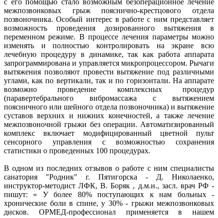
с его помощью стало возможным безоперационное лечение
межпозвонковых грыж пояснично-крестцового отдела
позвоночника. Особый интерес в работе с ним представляет
возможность проведения дозированного вытяжения в
переменном режиме. В процессе лечения параметры можно
изменять и полностью контролировать на экране всю
лечебную процедуру в динамике, так как работа аппарата
запрограммирована и управляется микропроцессором. Рычаги
вытяжения позволяют провести вытяжение под различными
углами, как по вертикали, так и по горизонтали. На аппарате
возможно проведение комплексных процедур
(паравертебрального вибромассажа с вытяжением
поясничного или шейного отдела позвоночника) и вытяжение
суставов верхних и нижних конечностей, а также лечение
межпозвоночной грыжи без операции. Автоматизированный
комплекс включает модифицированный цветной пульт
сенсорного управления с возможностью сохранения
статистики о проведенных 100 процедурах.
В одном из последних отзывов о работе с ним специалисты
санатория "Родник" г. Пятигорска - Д. Николаенкo,
инструктор-методист ЛФК, В. Боряк , д.м.н., засл. врач РФ -
пишут: « У более 80% поступающих к нам больных -
хронические боли в спине, у 30% - грыжи межпозвонковых
дисков. ОРМЕД-профессионал применяется в нашем