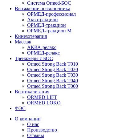
Система Ormed-БОС
Вытяжение позвоночника
ОРМЕД-профессионал
Акватракцион
ОРМЕД-тракцион
ОРМЕД-тракцион М
Кинезотерапия
Массаж
АКВА-релакс
ОРМЕД-релакс
Тренажеры с БОС
Ormed Strong Back Т010
Ormed Strong Back Т020
Ormed Strong Back Т030
Ormed Strong Back Т040
Ormed Strong Back Т000
Вертикализация
ORMED LIFT
ORMED LOKO
ФЭС
О компании
О нас
Производство
Отзывы