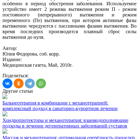
особенно в период обострения заболевания. Используемое
устройство имеет 2 режима вытяжения режим П - режим
постоянного (непрерывного) вытяжения и режим
переменного (Пе) вытяжения, при котором активные фазы
вытяжении чередуются с пассивными фазами вытяжения. Во
время последних производится плавный сброс силы
вытяжения до нуля.
Автор:
Юлия Федорова, соб. корр.
Издание:
Медицинская газета, Май, 2010г.
Поделиться:
Другие статьи
Бальнеотерапия в комбинации с механотерапией:
комплексный подход в санаторно-курортном лечении
Хондропротекторы и механотерапия: взаимодополняющие
подходы в лечении дегенеративных заболеваний суставов
Массаж и механотерапия: оптимальная очерёдность процедур