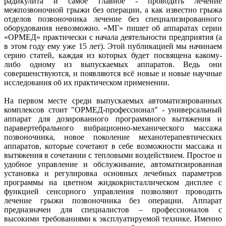
радикулита и самое главное - проводить лечение
межпозвоночной грыжи без операции, а как известно грыжа
отделов позвоночника лечение без специализированного
оборудования невозможно. «МГ» пишет об аппаратах серии
«ОРМЕД» практически с начала деятельности предприятия (а
в этом году ему уже 15 лет). Этой публикацией мы начинаем
серию статей, каждая из которых будет посвящена какому-
либо одному из выпускаемых аппаратов. Ведь они
совершенствуются, и появляются всё новые и новые научные
исследования об их практическом применении.
На первом месте среди выпускаемых автоматизированных
комплексов стоит "ОРМЕД-профессионал" - универсальный
аппарат для дозированного программного вытяжения и
паравертебрального вибрационно-механического массажа
позвоночника, новое поколение механотерапевтических
аппаратов, которые сочетают в себе возможности массажа и
вытяжения в сочетании с тепловыми воздействием. Простое и
удобное управление и обслуживание, автоматизированная
установка и регулировка основных лечебных параметров
программы на цветном жидкокристаллическом дисплее с
функцией сенсорного управления позволяют проводить
лечение грыжи позвоночника без операции. Аппарат
предназначен для специалистов – профессионалов с
высокими требованиями к эксплуатируемой технике. Именно