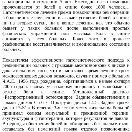
санатории на протяжении 5 лет. Ежегодно с его помощью
пролечивается от болей в спине более 1800 человек…
Патогенетическое лечение грыжи позвоночника без операции
в большинстве случаев не вызывает усиления болей в спине,
ни на вторые сутки, ни в конце лечения, как это обычно
бывает у таких больных после выполнения простых
физических упражнений или массажа. Боль в спине
снижается у всех больных. Более того, в процессе
реабилитации восстанавливается и эмоциональное состояние
больных.
Показателем эффективности патогенетического подхода к
реабилитации больных с грыжами межпозвонковых дисков и
доказательством того, что в настоящее время лечение грыж
межпозвонковых дисков возможно, служит пример с больным
Ч.А.Е., 1956 года рождения, обратившимся в начале октября
2005 года к своему участковому неврологу с жалобами на
резкие боли в спине. Установленный диагноз:
«Распространенный остеохондроз. Задние обызвествления и
грыжи дисков С5-6-7. Протрузия диска L4-5. Задняя грыжа
диска L5-S1.» В течение 3-х лет по месту жительства больной
принимал сеансы мануальной и тракционной терапии,
акупунктуры и физиотерапии, которые результатов не давали.
В периоды обострения болей не обходилось без анальгетиков,
оставалась без изменений грыжа отделов позвоночника