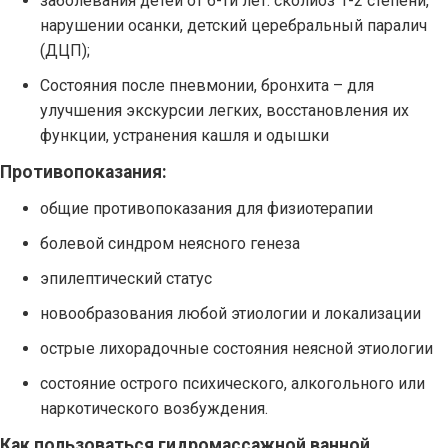
заболевания детей от 6-ти лет: сколиоз 1-2 степени,
нарушении осанки, детский церебральный паралич
(ДЦП);
Состояния после пневмонии, бронхита – для
улучшения экскурсии легких, восстановления их
функции, устранения кашля и одышки
Противопоказания:
общие противопоказания для физиотерапии
болевой синдром неясного генеза
эпилептический статус
новообразования любой этиологии и локализации
острые лихорадочные состояния неясной этиологии
состояние острого психического, алкогольного или
наркотического возбуждения.
Как пользоваться гидромассажной ванной